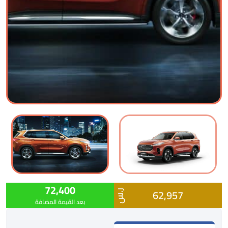
72,400
62,957
ر.س
بعد القيمة المضافة