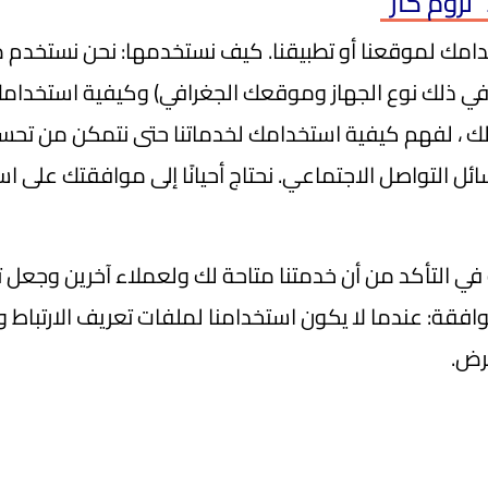
زوم كار"
مك لموقعنا أو تطبيقنا. كيف نستخدمها: نحن نستخدم ملف
ي ذلك نوع الجهاز وموقعك الجغرافي) وكيفية استخدامك ل
ك ، لفهم كيفية استخدامك لخدماتنا حتى نتمكن من تحسين
ئل التواصل الاجتماعي. نحتاج أحيانًا إلى موافقتك على ا
 التأكد من أن خدمتنا متاحة لك ولعملاء آخرين وجعل تجر
افقة: عندما لا يكون استخدامنا لملفات تعريف الارتباط وال
رض.