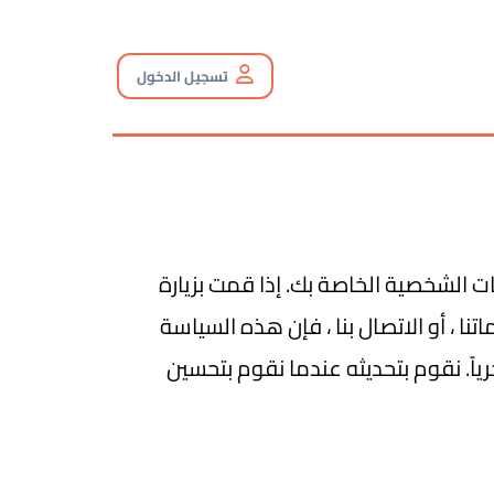
تسجيل الدخول
ات الشخصية الخاصة بك. إذا قمت بزيارة
تنا ، أو الاتصال بنا ، فإن هذه السياسة
حديث هذه السياسة آخر مرة في 01 يناير 2020 ميلادياً الموافق 05 جماد الأولى 1441 هجرياً. نقوم بتحديثه عندما نقوم بتحسين