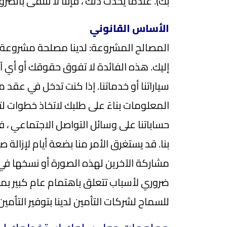
بك). عندما يحدث ذلك ، فإننا لا نتلقى بال
الأساس القانوني
المصالح المشروعة: لدينا مصلحة مشروعة ف
إليك. هذه الفائدة لا تفوق حقوقك أو أي آث
سياراتنا أو خدماتنا. إذا كنت تدخل في عقد
المعلومات بناءً على طلبك لاتخاذ خطوات ل
حساباتنا على وسائل التواصل الاجتماعي ،
بنا. قد يستغرق الأمر منا بضعة أيام لإزالة
مشاركة الآخرين لهذه الصورة أو نسخها في ا
ضروري لأسباب تتعلق باهتمام عام كبير بمنع 
للسماح لشركات التأمين لدينا بتوفير التأمين ل