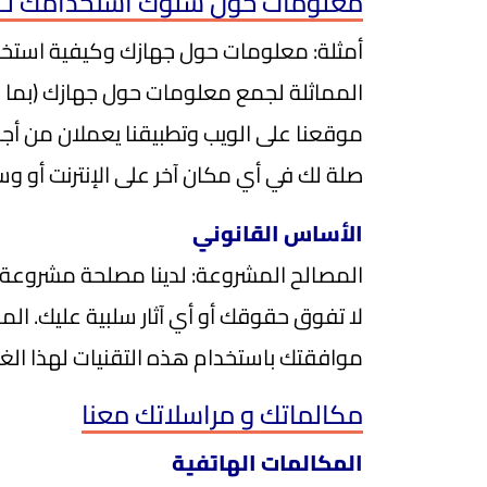
معلومات حول سلوك استخدامك لـ "ل
أمثلة: معلومات حول جهازك وكيفية استخدا
المماثلة لجمع معلومات حول جهازك (بما ف
موقعنا على الويب وتطبيقنا يعملان من أجل
صلة لك في أي مكان آخر على الإنترنت أو وسا
الأساس القانوني
المصالح المشروعة: لدينا مصلحة مشروعة في
لا تفوق حقوقك أو أي آثار سلبية عليك. المو
موافقتك باستخدام هذه التقنيات لهذا الغ
مكالماتك و مراسلاتك معنا
المكالمات الهاتفية