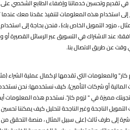
ي تقديم وتحسين خدماتنا وإضفاء الطابع الشخصي على تجر
 إلى استخدام هذه المعلومات لتنفيذ عقدنا معك عندما تشتري
 ، مزود التمويل الخاص بك) ، فنحن بحاجة إلى استخدام ه
قة: عند الاشتراك في التسويق عبر الرسائل القصيرة أو وات
قت عن طريق الاتصال بنا.
 كار" والمعلومات التي تقدمها لإكمال عملية الشراء (مث
المالية أو شركات التأمين). كيف نستخدمها: نحن نستخدم
 تجربتك مميزة في " لزوم كار". نستخدم هذه المعلومات أيض
مويل الناجحة وغير الناجحة لتحليل كيف يمكننا تحسين خي
رة إلى طرف ثالث (على سبيل المثال ، منصة التحقق من ال