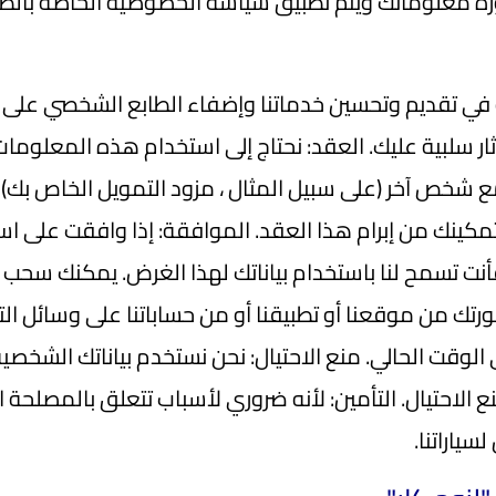
ضرورة معلوماتك ويتم تطبيق سياسة الخصوصية الخاصة بالطرف
ي تقديم وتحسين خدماتنا وإضفاء الطابع الشخصي على تج
ار سلبية عليك. العقد: نحتاج إلى استخدام هذه المعلومات
 مع شخص آخر (على سبيل المثال ، مزود التمويل الخاص بك)
تمكينك من إبرام هذا العقد. الموافقة: إذا وافقت على ا
 فأنت تسمح لنا باستخدام بياناتك لهذا الغرض. يمكنك س
 صورتك من موقعنا أو تطبيقنا أو من حساباتنا على وسائل ا
لوقت الحالي. منع الاحتيال: نحن نستخدم بياناتك الشخصية
الاحتيال. التأمين: لأنه ضروري لأسباب تتعلق بالمصلحة ا
سياراتنا.