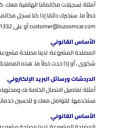
أمثلة: تسجيلات مكالماتنا الهاتفية معك. ك
خطأ ما. سنخبرك دائمًا إذا كنا نسجل مكالمة
customer@lozoomcar.com
أو على 920011332 .
الأساس القانوني
المصلحة المشروعة: لدينا مصلحة مشروعة في
شكوى ، أو إذا حدث خطأ ما. هذه المصلحة ل
الدردشات ورسائل البريد الإلكتروني
أمثلة: تفاصيل الاتصال الخاصة بك ومحتويات
نستخدمها: للتواصل معك و لتحسين خدماتنا
الأساس القانوني
المصلحة المشروعة: لدينا مصلحة مشروعة ف