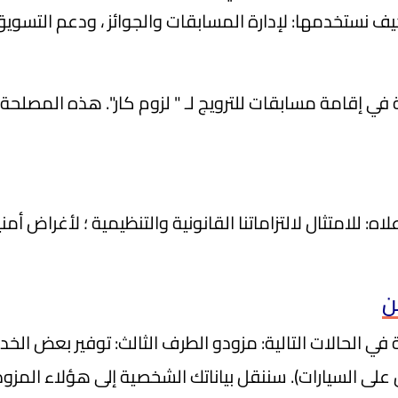
ف نستخدمها: لإدارة المسابقات والجوائز ، ودعم التسويق 
 إقامة مسابقات للترويج لـ " لزوم كار". هذه المصلحة ل
: للامتثال لالتزاماتنا القانونية والتنظيمية ؛ لأغراض أمني
ن
 الحالات التالية: مزودو الطرف الثالث: توفير بعض الخد
ين على السيارات). سننقل بياناتك الشخصية إلى هؤلاء الم