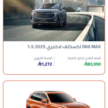
D6 اكسكتف لاكجري 2025 1.5
عر النقدي شامل الضريبة
القسط الشهري
1,272
83,9