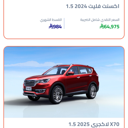
سنت فليت 2024 1.5
عر النقدي شامل الضريبة
القسط الشهري
984
64,9
جري 2025 1.5