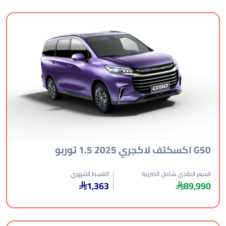
لاكجري 2025 1.5 توربو
عر النقدي شامل الضريبة
القسط الشهري
1,363
89,9