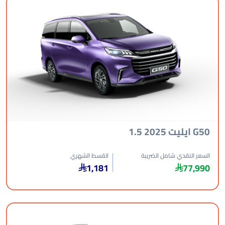
ليت 2025 1.5
عر النقدي شامل الضريبة
القسط الشهري
1,181
77,9