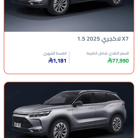
 2025 1.5
عر النقدي شامل الضريبة
القسط الشهري
1,181
77,9