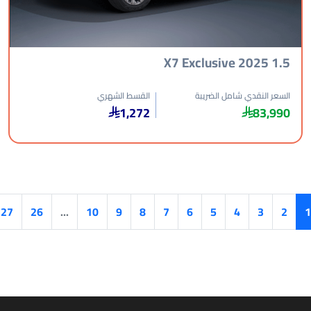
X7 Exclusive
عر النقدي شامل الضريبة
القسط الشهري
1,272
83,9
›
27
26
...
10
9
8
7
6
5
4
3