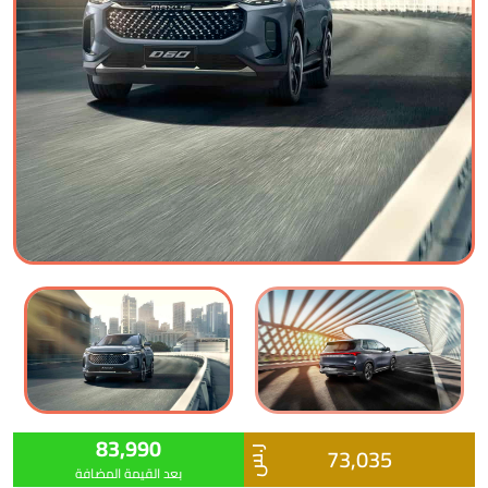
83,990
73,035
ر.س
بعد القيمة المضافة