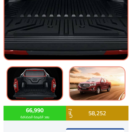
66,990
58,252
ر.س
بعد القيمة المضافة