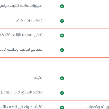
تجهيزات isofix لتثبيت كراسي الاطفال
حساس ركن خلفي
تحذير السرعه الزائده 120كم _ساعه
مصابيح اماميه وخلفيه LED
تكيف
مقعد السائق قابل للتعديل يدويا 6
عيات
تكيف هواء في الصف الثان