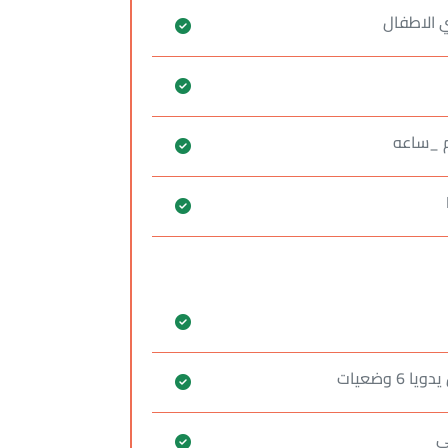
 وضعيات
ي