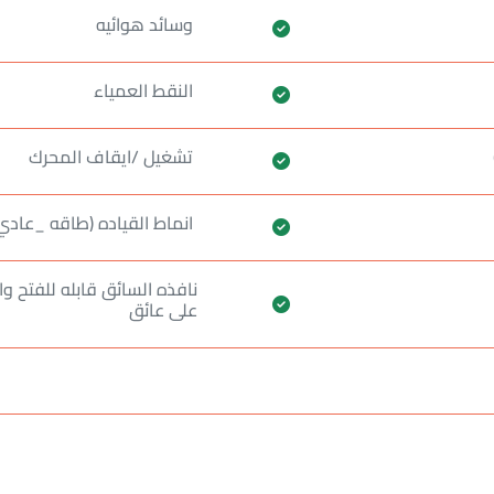
وسائد هوائيه
النقط العمياء
تشغيل /ايقاف المحرك
انماط القياده (طاقه _عادي
نافذه السائق قابله للفتح و
على عائق