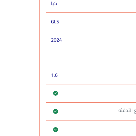
كيا
GLS
2024
1.6
 التدفئه