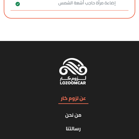
‏إضاءة ‏مرأة حاجب أشعة الشمس
عن لزوم كار
من نحن
رسالتنا