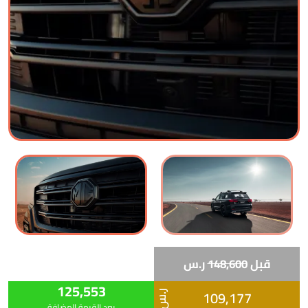
قبل
148,600
ر.س
125,553
109,177
ر.س
بعد القيمة المضافة