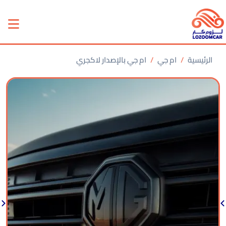
الرئيسية
ام جي
ام جي بالإصدار لاكجري