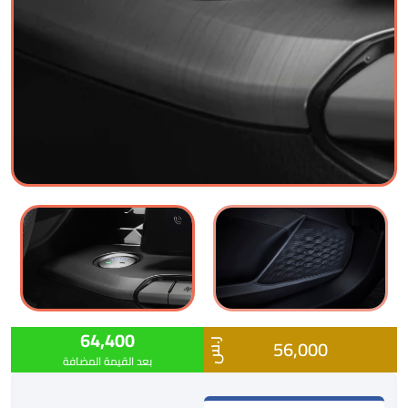
64,400
56,000
ر.س
بعد القيمة المضافة