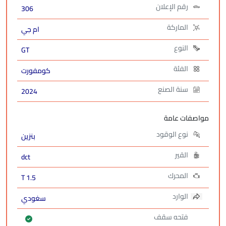
رقم الإعلان
306
الماركة
ام جي
النوع
GT
الفئة
كومفورت
سنة الصنع
2024
مواصفات عامة
نوع الوقود
بنزين
القير
dct
المحرك
1.5 T
الوارد
سغودي
فتحه سقف