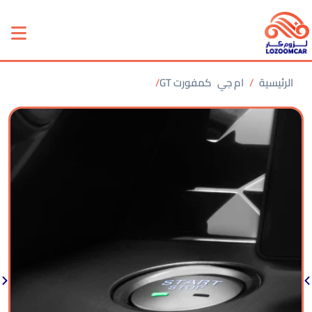
الرئيسية
ام جي
GT كمفورت