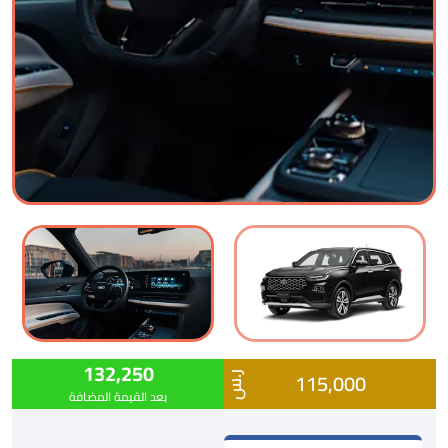
132,250
115,000
ر.س
بعد القيمة المضافة