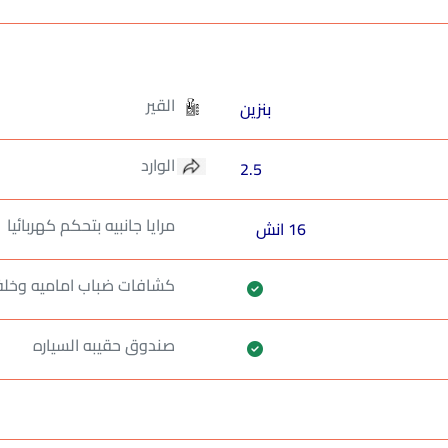
القير
بنزين
الوارد
2.5
مرايا جانبيه بتحكم كهربائيا
16 انش
كشافات ضباب اماميه وخلف
صندوق حقيبه السياره