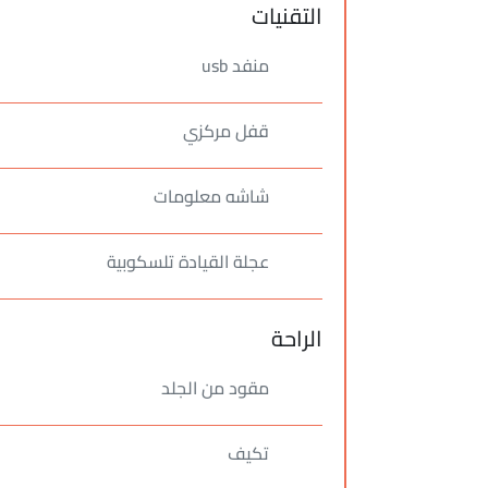
التقنيات
منفد usb
قفل مركزي
شاشه معلومات
عجلة القيادة تلسكوبية
الراحة
مقود من الجلد
تكيف