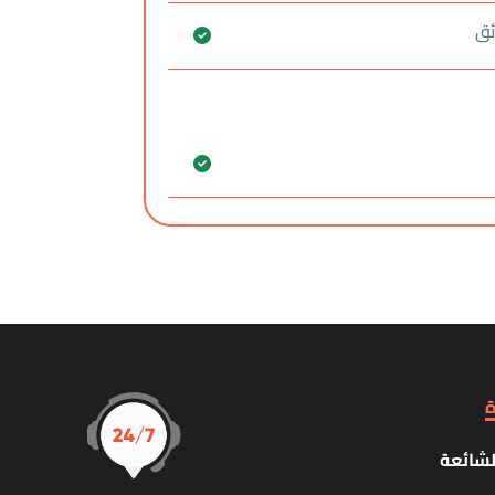
ئق
ة
لشائعة