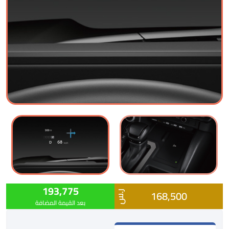
193,775
168,500
ر.س
بعد القيمة المضافة