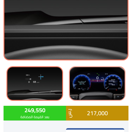
249,550
217,000
ر.س
بعد القيمة المضافة