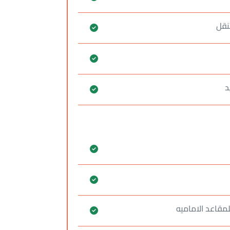
نقل
د
لمقاعد الاماميه