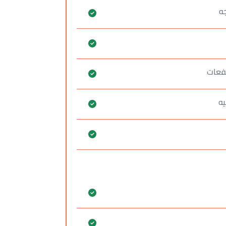
ه
تفعات
يه