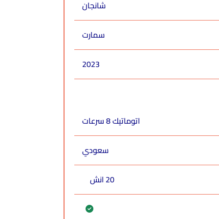
شانجان
سمارت
2023
اتوماتيك 8 سرعات
سعودي
20 انش