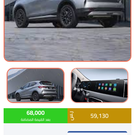
68,000
59,130
ر.س
بعد القيمة المضافة