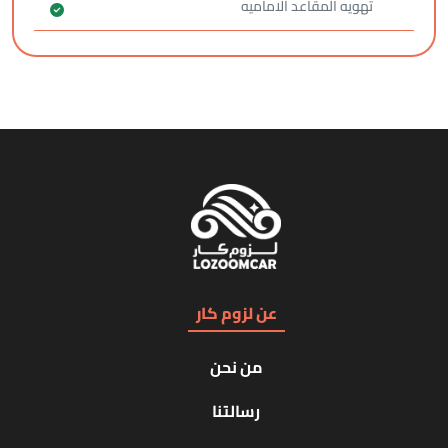
تهويه المقاعد الاماميه
عن لزوم كار
من نحن
رسالتنا