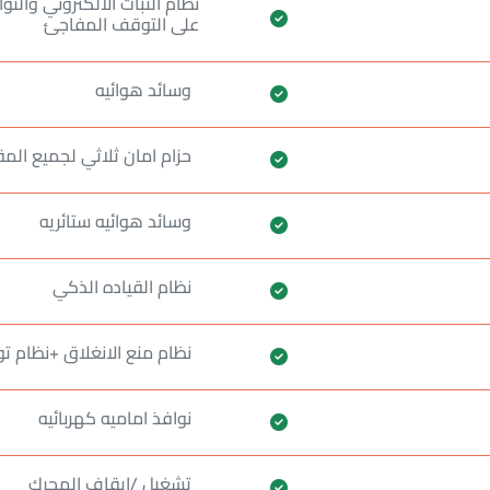
نظام الثبات الالكتروني والت
على التوقف المفاجئ
وسائد هوائيه
حزام امان ثلاثي لجميع الم
وسائد هوائيه ستائريه
نظام القياده الذكي
نظام منع الانغلاق +نظام تو
نوافذ اماميه كهربائيه
تشغيل /ايقاف المحرك