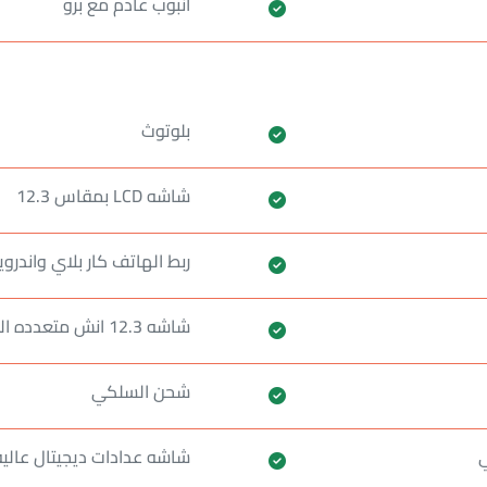
انبوب عادم مع برو
بلوتوث
شاشه LCD بمقاس 12.3
ربط الهاتف كار بلاي واندروي
شاشه 12.3 انش متعدده الوسائط
شحن السلكي
ي
شاشه عدادات ديجيتال عاليه ال