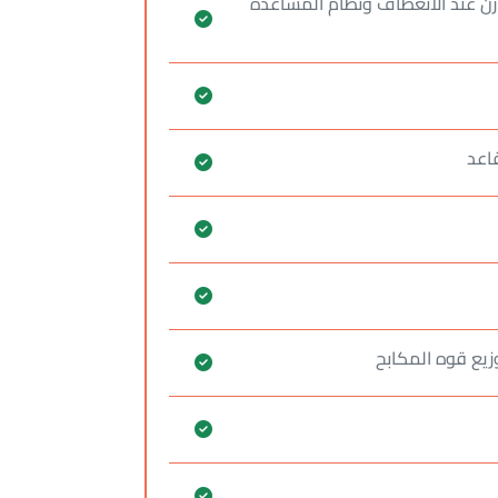
وازن عند الانعطاف ونظام المساعده
قاعد
زيع قوه المكابح