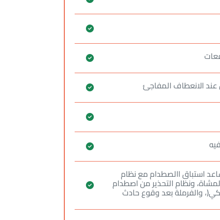
فعات
 عند الانعطاف المفاجئ
فيه
اعد استباق االصطدام مع نظام
 المشاة، ونظام التحذير من اصطدام
كي(، والفرملة بعد وقوع حادث