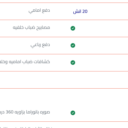
دفع امامي
20 انش
مصابيح ضباب خلفيه
دفع رباعي
كشافات ضباب اماميه وخلف
صوره بانوراما بزاويه 360 درجه