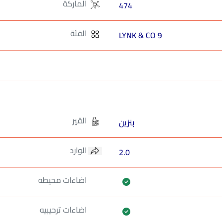
الماركة
474
الفئة
LYNK & CO 9
القير
بنزين
الوارد
2.0
اضاءات محيطه
اضاءات ترحيبيه