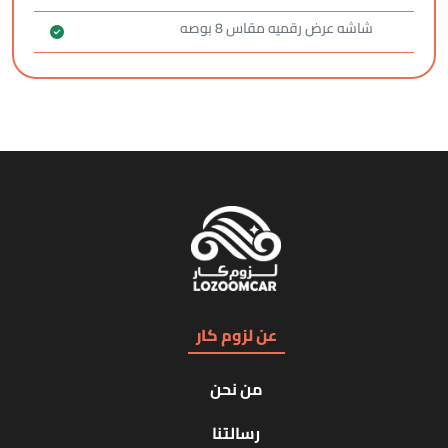
شاشه عرض رقميه مقاس 8 بوصه
عن لزوم كار
من نحن
رسالتنا