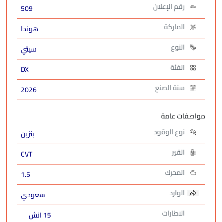
رقم الإعلان
509
الماركة
هوندا
النوع
سيتي
الفئة
DX
سنة الصنع
2026
مواصفات عامة
نوع الوقود
بنزين
القير
CVT
المحرك
1.5
الوارد
سعودي
الاطارات
15 انش