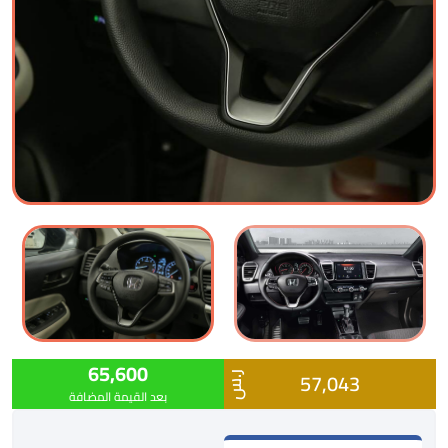
65,600
57,043
ر.س
بعد القيمة المضافة