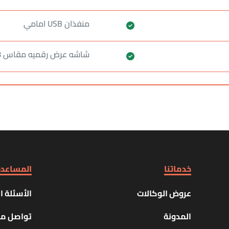
منفذان USB امامي
شاشه عرض رقميه مقاس 8 بوصه
خدماتنا
المساعد
عروض الوكالات
الأسئلة ا
المدونة
تواصل مع