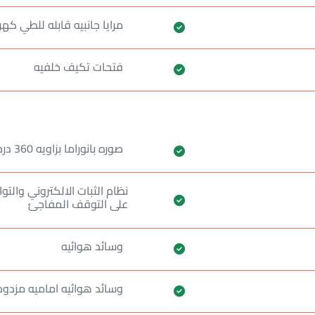
مرايا جانبيه قابله للطي كهرب
فتحات تكيف خلفيه
صوره بانوراما بزاويه 360 درجه
نظام الثبات الالكتروني والت
على التوقف المفاجئ
وسائد هوائيه
وسائد هوائيه اماميه مزدوج