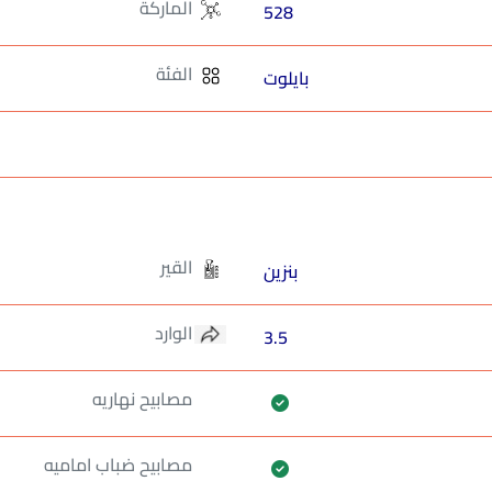
الماركة
528
الفئة
بايلوت
القير
بنزين
الوارد
3.5
مصابيح نهاريه
مصابيح ضباب اماميه