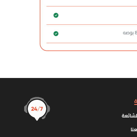
ة
لشائعة
نا