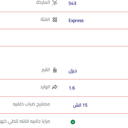
الماركة
543
الفئة
Express
القير
ديزل
الوارد
1.6
مصابيح ضباب خلفيه
15 انش
مرايا جانبيه قابله للطي كهرب