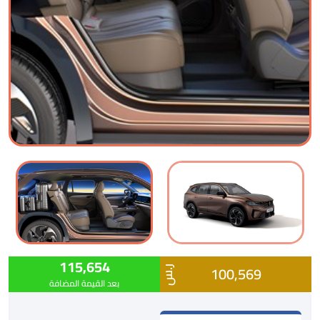
115,654
100,569
ر.س
بعد القيمة المضافة