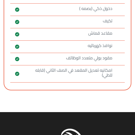
دخول ذكي (بصمه )
تكيف
مقاعد قماش
نوافذ كهربائيه
مقود بولي متعدد الوظائف
امكانيه تعديل المقعد في الصف الثاني (قابله
للطي)