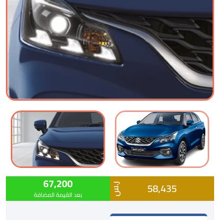
67,200
58,435
ر.س
بعد القيمة المضافة