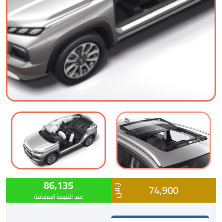
86,135
74,900
ر.س
بعد القيمة المضافة