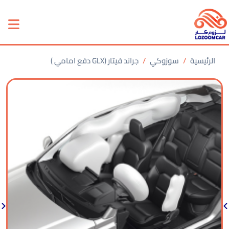
الرئيسية
سوزوكي
جراند فيتار (GLX دفع امامي )