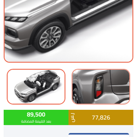
89,500
77,826
ر.س
بعد القيمة المضافة