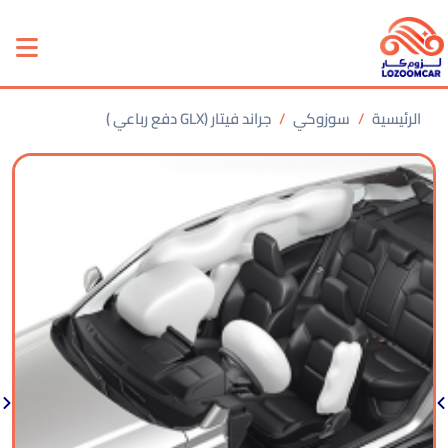
الرئيسية
سوزوكي
جراند فيتار (GLX دفع رباعي )