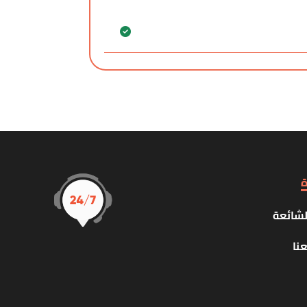
ة
لشائعة
نا