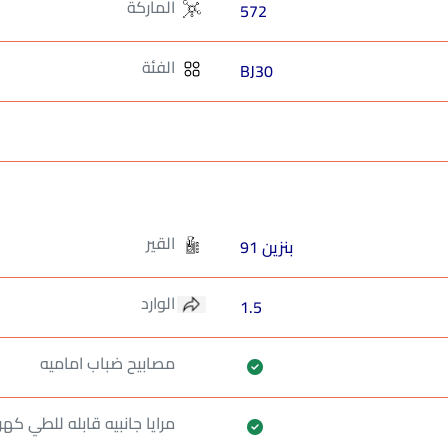
الماركة
572
الفئة
BJ30
القير
بنزين 91
الوارد
1.5
مصابيح ضباب اماميه
مرايا جانبيه قابله للطي كهرب