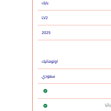
بايك
LV2
2025
اوتوماتيك
سعودي
ائيا