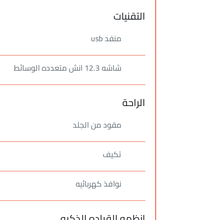
التقنيات
منفد usb
شاشه 12.3 انش متعدده الوسائط
الراحة
مقود من الجلد
تكيف
نوافذ كهربائيه
انظمه القياده الذكيه