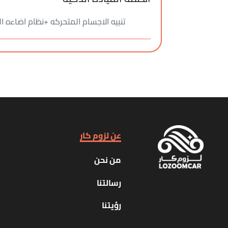
تنبيه الاجسام المتحركه +نظام اضاءه ا
عن لزوم كار
من نحن
رسالتنا
رؤيتنا