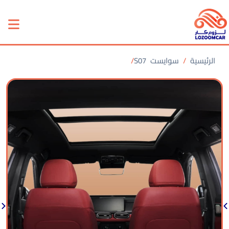
الرئيسية
سوايست
S07