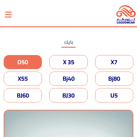
بايك
D50
X 35
X7
X55
Bj40
Bj80
BJ60
BJ30
U5