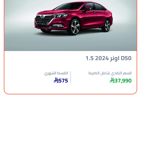
D50 اونر 2024 1.5
السعر النقدي شامل الضريبة
القسط الشهري
575
37,990